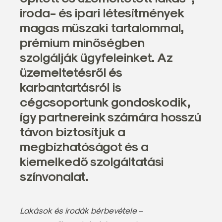
a
iroda- és ipari létesítmények
l
magas műszaki tartalommal,
Z
prémium minőségben
r
szolgálják ügyfeleinket. Az
t
üzemeltetésről és
.
karbantartásról is
cégcsoportunk gondoskodik,
így partnereink számára hosszú
távon biztosítjuk a
megbízhatóságot és a
kiemelkedő szolgáltatási
színvonalat.
Lakások és irodák bérbevétele –