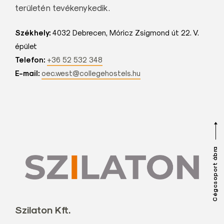
területén tevékenykedik.
Székhely:
4032 Debrecen, Móricz Zsigmond út 22. V.
épület
Telefon:
+36 52 532 348
E-mail:
oec.west@collegehostels.hu
Cégcsoport ábra
Szilaton Kft.