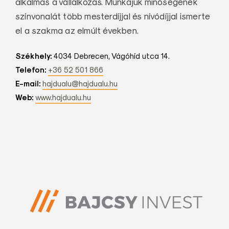
alkalmas a vállalkozás. Munkájuk minőségének
színvonalát több mesterdíjjal és nívódíjjal ismerte
el a szakma az elmúlt években.
Székhely:
4034 Debrecen, Vágóhíd utca 14.
Telefon:
+36 52 501 866
E-mail:
hajdualu@hajdualu.hu
Web:
www.hajdualu.hu