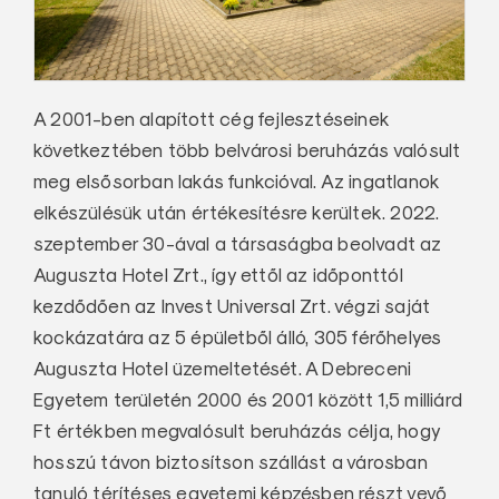
A 2001-ben alapított cég fejlesztéseinek
következtében több belvárosi beruházás valósult
meg elsősorban lakás funkcióval. Az ingatlanok
elkészülésük után értékesítésre kerültek. 2022.
szeptember 30-ával a társaságba beolvadt az
Auguszta Hotel Zrt., így ettől az időponttól
kezdődően az Invest Universal Zrt. végzi saját
kockázatára az 5 épületből álló, 305 férőhelyes
Auguszta Hotel üzemeltetését. A Debreceni
Egyetem területén 2000 és 2001 között 1,5 milliárd
Ft értékben megvalósult beruházás célja, hogy
hosszú távon biztosítson szállást a városban
tanuló térítéses egyetemi képzésben részt vevő