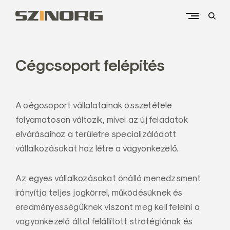
Skip
to
open
content
sear
Kezdőlap
form
S
z
Cégcsoport felépítés
i
n
o
A cégcsoport vállalatainak összetétele
r
folyamatosan változik, mivel az új feladatok
g
elvárásaihoz a területre specializálódott
U
vállalkozásokat hoz létre a vagyonkezelő.
n
i
Az egyes vállalkozásokat önálló menedzsment
v
irányítja teljes jogkörrel, működésüknek és
e
eredményességüknek viszont meg kell felelni a
r
vagyonkezelő által felállított stratégiának és
s