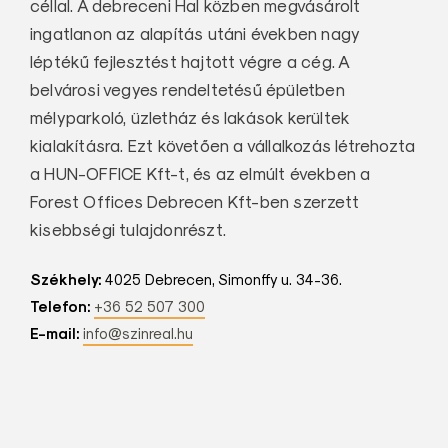
céllal. A debreceni Hal közben megvásárolt
ingatlanon az alapítás utáni években nagy
léptékű fejlesztést hajtott végre a cég. A
belvárosi vegyes rendeltetésű épületben
mélyparkoló, üzletház és lakások kerültek
kialakításra. Ezt követően a vállalkozás létrehozta
a HUN-OFFICE Kft-t, és az elmúlt években a
Forest Offices Debrecen Kft-ben szerzett
kisebbségi tulajdonrészt.
Székhely:
4025 Debrecen, Simonffy u. 34-36.
Telefon:
+36 52 507 300
E-mail:
info@szinreal.hu