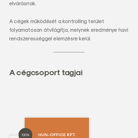
elvárásnak.
a
l
A cégek működését a kontrolling terület
Z
folyamatosan átvilágítja, melynek eredménye havi
r
rendszerességgel elemzésre kerül.
t
.
A cégcsoport tagjai
HUN-OFFICE KFT.
100%