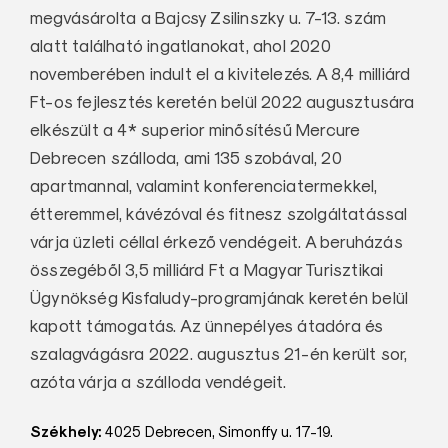
megvásárolta a Bajcsy Zsilinszky u. 7-13. szám
alatt található ingatlanokat, ahol 2020
novemberében indult el a kivitelezés. A 8,4 milliárd
Ft-os fejlesztés keretén belül 2022 augusztusára
elkészült a 4* superior minősítésű Mercure
Debrecen szálloda, ami 135 szobával, 20
apartmannal, valamint konferenciatermekkel,
étteremmel, kávézóval és fitnesz szolgáltatással
várja üzleti céllal érkező vendégeit. A beruházás
összegéből 3,5 milliárd Ft a Magyar Turisztikai
Ügynökség Kisfaludy-programjának keretén belül
kapott támogatás. Az ünnepélyes átadóra és
szalagvágásra 2022. augusztus 21-én került sor,
azóta várja a szálloda vendégeit.
Székhely:
4025 Debrecen, Simonffy u. 17-19.