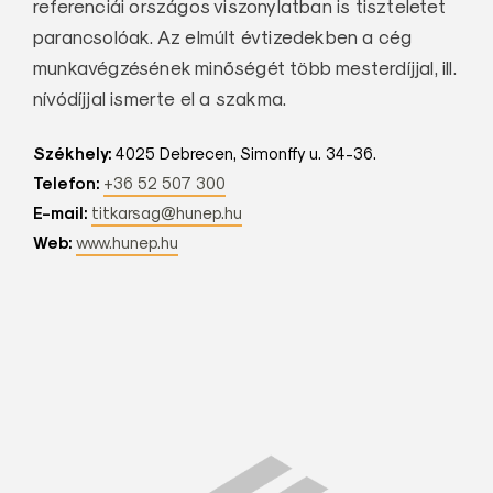
referenciái országos viszonylatban is tiszteletet
parancsolóak. Az elmúlt évtizedekben a cég
munkavégzésének minőségét több mesterdíjjal, ill.
nívódíjjal ismerte el a szakma.
Székhely:
4025 Debrecen, Simonffy u. 34-36.
Telefon:
+36 52 507 300
E-mail:
titkarsag@hunep.hu
Web:
www.hunep.hu