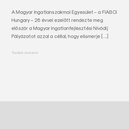
A Magyar Ingatlanszakmai Egyesület – a FIABCI
Hungary – 26 évvel ezelőtt rendezte meg
először a Magyar Ingatlanfejlesztési Nívódíj
Pályázatot azzal a céllal, hogy elismerje […]
Tovább olvasom