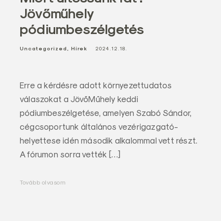
a
Jövőműhely
l
pódiumbeszélgetés
Z
r
Uncategorized
Hírek
2024.12.18.
t
.
Erre a kérdésre adott környezettudatos
válaszokat a JövőMűhely keddi
pódiumbeszélgetése, amelyen Szabó Sándor,
cégcsoportunk általános vezérigazgató-
helyettese idén második alkalommal vett részt.
A fórumon sorra vették […]
Tovább olvasom