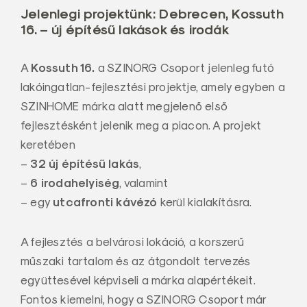
Jelenlegi projektünk: Debrecen, Kossuth
16. – új építésű lakások és irodák
Kossuth 16.
A
a SZINORG Csoport jelenleg futó
lakóingatlan-fejlesztési projektje, amely egyben a
SZINHOME márka alatt megjelenő első
fejlesztésként jelenik meg a piacon. A projekt
keretében
32 új építésű lakás
–
,
6 irodahelyiség
–
, valamint
utcafronti kávézó
– egy
kerül kialakításra.
A fejlesztés a belvárosi lokáció, a korszerű
műszaki tartalom és az átgondolt tervezés
együttesével képviseli a márka alapértékeit.
Fontos kiemelni, hogy a SZINORG Csoport már