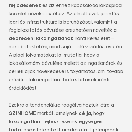
fejlődéséhez
és az ehhez kapcsolódó lakáspiaci
kereslet növekedéséhez. Az elmúlt évek jelentős
ipari és infrastrukturális beruházásai, valamint a
foglalkoztatás bővülése érezhetően növelték a
debreceni lakóingatlanok
iránti keresletet –
mind befektetési, mind saját célú vásárlás esetén.
A piaci folyamatokat jól mutatja, hogy a
lakásállomány bővülése mellett az ingatlanárak és
bérleti díjak növekedése is folyamatos, ami tovább
lakóingatlan-befektetések
erősíti a
iránti
érdeklődést.
Ezekre a tendenciákra reagálva hoztuk létre a
SZINHOME
célja
márkát, amelynek
, hogy
lakóingatlan-fejlesztéseink egységes,
tudatosan felépített márka alatt jelenjenek