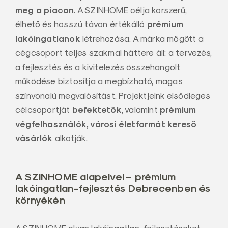
meg a piacon
. A SZINHOME célja korszerű,
prémium
élhető és hosszú távon értékálló
lakóingatlanok
létrehozása. A márka mögött a
cégcsoport teljes szakmai háttere áll: a tervezés,
a fejlesztés és a kivitelezés összehangolt
működése biztosítja a megbízható, magas
színvonalú megvalósítást. Projektjeink elsődleges
befektetők
prémium
célcsoportját
, valamint
végfelhasználók, városi életformát kereső
vásárlók
alkotják.
A SZINHOME alapelvei – prémium
lakóingatlan-fejlesztés Debrecenben
és
környékén