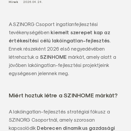
Hírek
2026.04.24.
a
l
Z
A SZINORG Csoport ingatlanfejlesztési
r
kiemelt szerepet kap az
tevékenységében
t
értékesítési célú lakóingatlan-fejlesztés
.
.
Ennek részeként 2026 első negyedévében
SZINHOME
létrehoztuk a
márkát, amely alatt a
jövőben lakóingatlan-fejlesztési projektjeink
egységesen jelennek meg.
Miért hoztuk létre a SZINHOME márkát?
A lakóingatlan-fejlesztés stratégiai fókusz a
SZINORG Csoportnál, amely szorosan
Debrecen dinamikus gazdasági
kapcsolódik