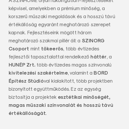
A SZINHOME olyan lakóingatlan-fejlesztéseket
képvisel, amelyekben a prémium minőség, a
korszerű műszaki megoldások és a hosszú távú
értékállóság egyaránt meghatározó szerepet
kapnak. Fejlesztéseink mögött három
SZINORG
meghatározó szakmai pillér áll: a
Csoport
tőkeerős
mint
, több évtizedes
háttér
fejlesztői tapasztalattal rendelkező
, a
HUNÉP Zrt.
több évtizedes magas színvonalú
kivitelezési szakértelme
BORD
, valamint a
Építész Stúdió
val kialakított, több projektben
bizonyított együttműködés. Ez az egység
esztétikai minőségét,
biztosítja a projektek
magas műszaki színvonalát és hosszú távú
értékállóságát
.