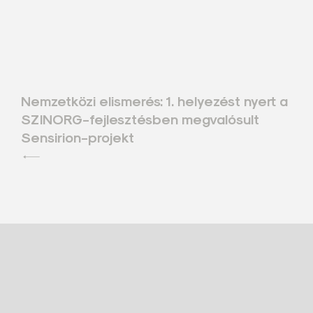
Bejegyzés
Nemzetközi elismerés: 1. helyezést nyert a
SZINORG-fejlesztésben megvalósult
navigáció
Sensirion-projekt