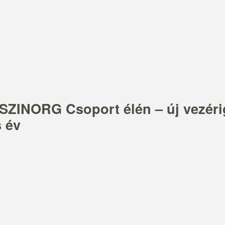
 SZINORG Csoport élén – új vezéri
s év
a hoss
 vezetői korszak kezdődött a SZINORG Csoportnál: