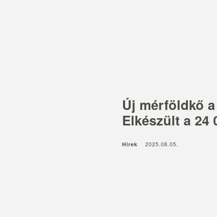
Skip
to
Kezdőlap
S
content
z
i
n
o
r
Új mérföldkő a
g
Elkészült a 24
U
n
2025.08.05.
Hírek
i
v
e
r
Cégcsoportunk
első önál