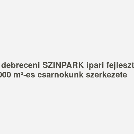
 debreceni SZINPARK ipari fejlesz
 000 m²-es csarnokunk szerkezete
, a
újabb jelentős állomásá
ló ipari fejlesztése
SZINPARK