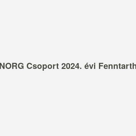
INORG Csoport 2024. évi Fenntart
ra a fenntarthatóság nem csupán társadalmi felelősségv