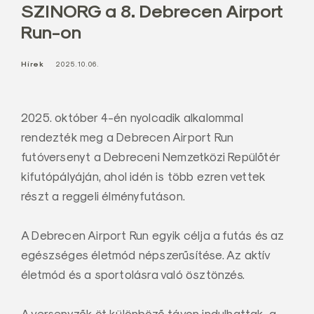
SZINORG a 8. Debrecen Airport
a
Run-on
l
Z
Hírek
2025.10.06.
r
t
.
2025. október 4-én nyolcadik alkalommal
rendezték meg a Debrecen Airport Run
futóversenyt a Debreceni Nemzetközi Repülőtér
kifutópályáján, ahol idén is több ezren vettek
részt a reggeli élményfutáson.
A Debrecen Airport Run egyik célja a futás és az
egészséges életmód népszerűsítése. Az aktív
életmód és a sportolásra való ösztönzés.
A versenyzők öt különböző távon indulhattak, a