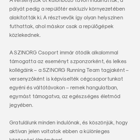
pályát pedig a repülőtér exkluzív környezetében
alakították ki. A résztvevők így olyan helyszínen
futhattak, ahol máskor csak a repülőgépek
közlekednek.
A SZINORG Csoport immár ötödik alkalommal
támogatta az eseményt szponzorként, és lelkes
kollégáink – a SZINORG Running Team tagjaként –
versenyzőként is képviselték cégcsoportunkat
egyéni és váltótávokon – remek hangulatban,
egymást támogatva, az egészséges életmód
jegyében.
Gratulálunk minden indulónak, és köszönjük, hogy
aktívan jelen voltatok ebben a különleges
közösségi élményben!